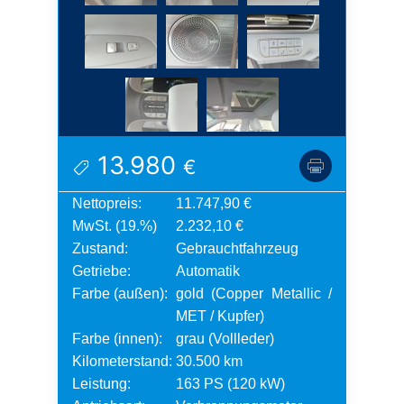
13.980
€
Nettopreis:
11.747,90 €
MwSt. (19.%)
2.232,10 €
Zustand:
Gebrauchtfahrzeug
Getriebe:
Automatik
Farbe (außen):
gold (Copper Metallic /
MET / Kupfer)
Farbe (innen):
grau (Vollleder)
Kilometerstand:
30.500 km
Leistung:
163 PS (120 kW)