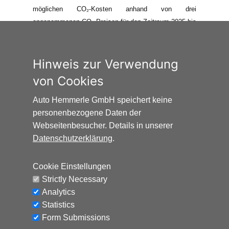
möglichen CO₂-Kosten anhand von drei
angenommenen CO₂-Preisen für den Zeitraum 2025 bis
2035 berechnet. Die tatsächlichen CO₂-Preise können
sowohl höher als auch niedriger als in den hier
zugrundeliegenden Modellrechnungen ausfallen. Die
Hinweis zur Verwendung
CO₂-Kosten sind beim Tanken mit den Kraftstoffkosten
von Cookies
zu bezahlen. Weitere Informationen unter
www.alternativ-mobil.info
.
Auto Hemmerle GmbH speichert keine
personenbezogene Daten der
Webseitenbesucher. Details in unserer
Datenschutzerklärung
.
Cookie Einstellungen
Auto Hemmerle GmbH · Wasserburger
Strictly Necessary
Landstraße 137-141 · 81827 München
Analytics
info@autohemmerle.de
Statistics
AGB
Form Submissions