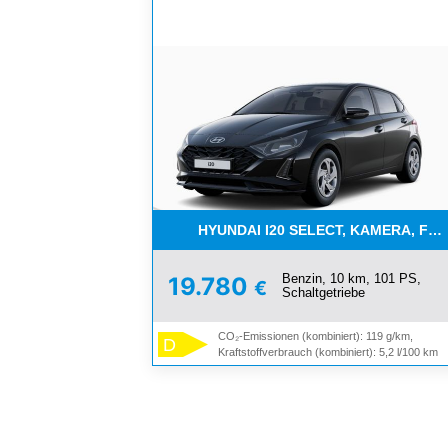
HYUNDAI I20 SELECT, KAMERA, FUN
Benzin, 10 km, 101 PS,
19.780
€
Schaltgetriebe
CO₂-Emissionen (kombiniert): 119 g/km,
D
Kraftstoffverbrauch (kombiniert): 5,2 l/100 km