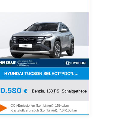
HYUNDAI TUCSON SELECT*PDC*LED*NAVI*HAMMERPREIS!
30.580
€
Benzin, 150 PS, Schaltgetriebe
ASYACCS.
CO₂-Emissionen (kombiniert): 159 g/km,
Kraftstoffverbrauch (kombiniert): 7,0 l/100 km