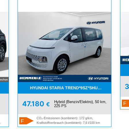
HYUNDAI STARIA TREND*9SZ*SHUTTLE+PARK+E
 FARBEN*BIS 6000€BONUS
Hybrid (Benzin/Elektro), 50 km,
47.180
F
€
225 PS
CO₂-Emissionen (kombiniert): 172 g/km,
F
Kraftstoffverbrauch (kombiniert): 7,6 l/100 km
m