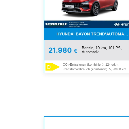
HYUNDAI BAYON TREND*AUTOMATIK*
Benzin, 10 km, 101 PS,
21.980
€
Automatik
CO₂-Emissionen (kombiniert): 124 g/km,
D
Kraftstoffverbrauch (kombiniert): 5,5 l/100 km