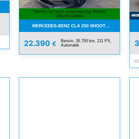
ICHER DIENST+MEDIZINSEKTOR
MERCEDES-BENZ CLA 250 SHOOTING BRAKE 4MA
Benzin, 35.750 km, 211 PS,
22.390
€
Automatik
CO