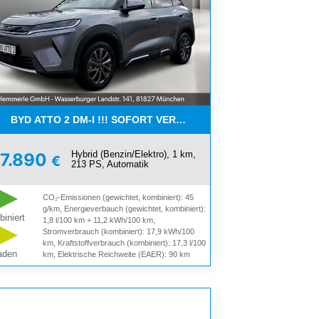
BYD ATTO 2 DM-I !!! SOFORT VERFÜGBAR !!! LIMITIERT
Hybrid (Benzin/Elektro), 1 km,
7.890
€
213 PS, Automatik
CO₂-Emissionen (gewichtet, kombiniert): 45
g/km, Energieverbauch (gewichtet, kombiniert):
iniert
1,8 l/100 km + 11,2 kWh/100 km,
Stromverbrauch (kombiniert): 17,9 kWh/100
km, Kraftstoffverbrauch (kombiniert): 17,3 l/100
aden
km, Elektrische Reichweite (EAER): 90 km