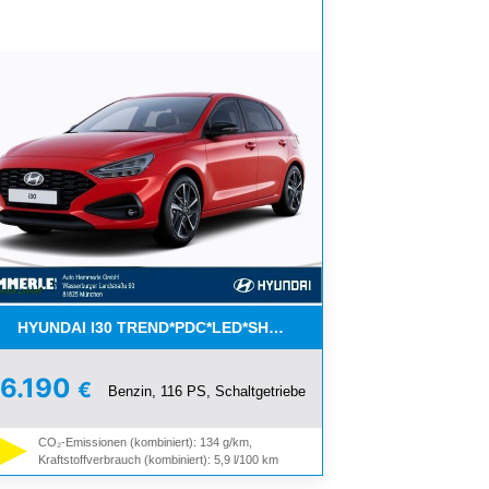
HYUNDAI I30 TREND*PDC*LED*SHZ*NAVI*HAMMERPREIS!
6.190
€
Benzin, 116 PS, Schaltgetriebe
BLECHT
CO₂-Emissionen (kombiniert): 134 g/km,
Kraftstoffverbrauch (kombiniert): 5,9 l/100 km