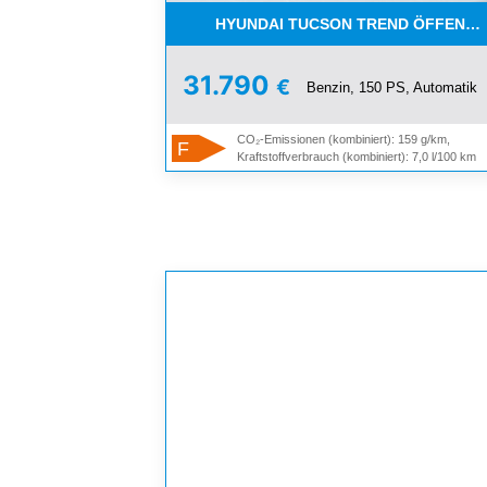
HYUNDAI TUCSON TREND ÖFFENTL
31.790
€
Benzin, 150 PS, Automatik
CO₂-Emissionen (kombiniert): 159 g/km,
F
Kraftstoffverbrauch (kombiniert): 7,0 l/100 km