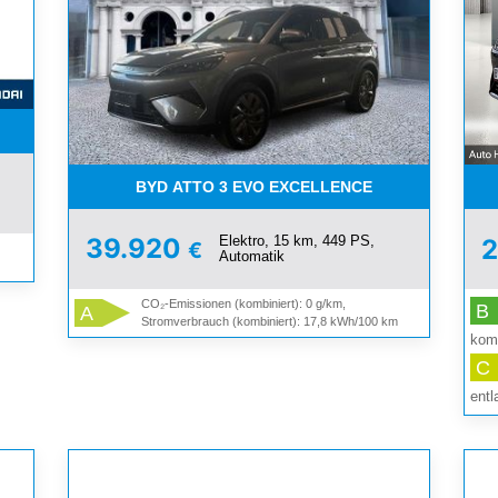
SZ.HZ.*100 PS*AKTION
BYD ATTO 3 EVO EXCELLENCE
Elektro, 15 km, 449 PS,
39.920
2
€
Automatik
CO₂-Emissionen (kombiniert): 0 g/km,
B
A
Stromverbrauch (kombiniert): 17,8 kWh/100 km
komb
C
entl