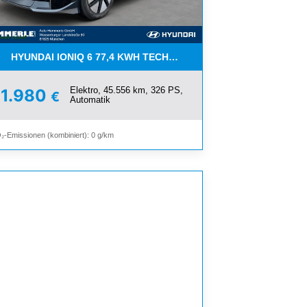
TIC*AUTOMATIK*NAVI*LED
HYUNDAI IONIQ 6 77,4 KWH TECHNIQ 4WD MIT ANHÄNGEKU
Elektro, 45.556 km, 326 PS,
31.980
€
Automatik
₂-Emissionen (kombiniert): 0 g/km