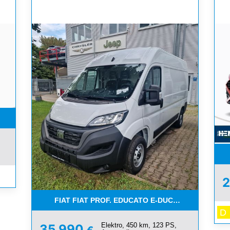
KT.PAKET, NAVI
2
FIAT FIAT PROF. EDUCATO E-DUCATO L2H2 VER
D
Elektro, 450 km, 123 PS,
35.990
€