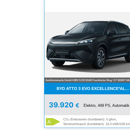
BYD ATTO 3 EVO EXCELLENCE*ALLE
39.920
€
Elektro, 449 PS, Automatik
CO₂-Emissionen (kombiniert): 0 g/km,
A
Stromverbrauch (kombiniert): 16,4 kWh/100 k