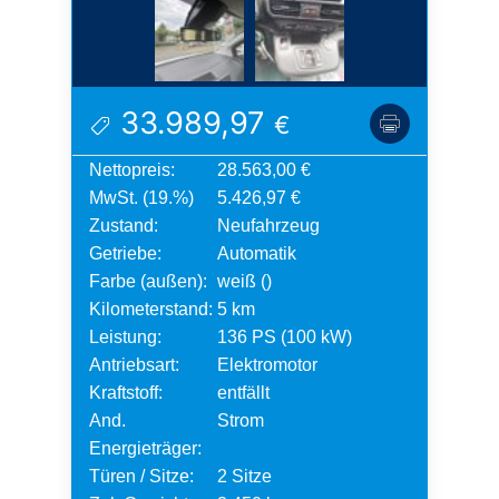
33.989,97
€
Nettopreis:
28.563,00 €
MwSt. (19.%)
5.426,97 €
Zustand:
Neufahrzeug
Getriebe:
Automatik
Farbe (außen):
weiß ()
Kilometerstand:
5 km
Leistung:
136 PS (100 kW)
Antriebsart:
Elektromotor
Kraftstoff:
entfällt
And.
Strom
Energieträger:
Türen / Sitze:
2 Sitze