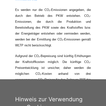
Es werden nur die CO₂-Emissionen angegeben, die
durch den Betrieb des PKW entstehen. CO₂-
Emissionen, die durch die Produktion und
Bereitstellung des PKW sowie des Kraftstoffes bzw.
der Energieträger entstehen oder vermieden werden,
werden bei der Ermittlung der CO₂-Emissionen gemäß
WLTP nicht berücksichtigt.
Aufgrund der CO₂-Bepreisung sind künftig Erhöhungen
der Kraftstoffkosten möglich. Die künftige CO₂-
Preisentwicklung ist unsicher, daher werden die
möglichen CO₂-Kosten anhand von drei
angenommenen CO₂-Preisen für den Zeitraum 2025 bis
2035 berechnet. Die tatsächlichen CO₂-Preise können
sowohl höher als auch niedriger als in den hier
zugrundeliegenden Modellrechnungen ausfallen. Die
Hinweis zur Verwendung
CO₂-Kosten sind beim Tanken mit den Kraftstoffkosten