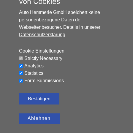
von Cookies
zu bezahlen. Weitere Informationen unter
www.alternativ-mobil.info
.
Auto Hemmerle GmbH speichert keine
personenbezogene Daten der
Webseitenbesucher. Details in unserer
Datenschutzerklärung
.
Cookie Einstellungen
Auto Hemmerle GmbH · Wasserburger
Strictly Necessary
Landstraße 137-141 · 81827 München
Analytics
info@autohemmerle.de
Statistics
AGB
Form Submissions
Datenschutz
Bestätigen
Impressum
Ablehnen
© 2024 Auto Hemmerle GmbH.
Alle Rechte vorbehalten.