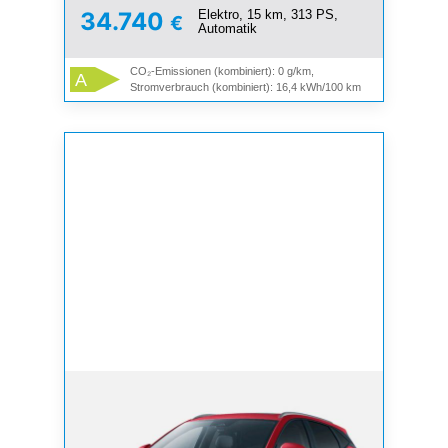
Elektro, 15 km, 313 PS,
34.740
€
Automatik
CO₂-Emissionen (kombiniert): 0 g/km,
A
Stromverbrauch (kombiniert): 16,4 kWh/100 km