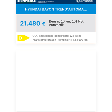
HYUNDAI BAYON TREND*AUTOMATIK*SZ.HZ.*100 
Benzin, 10 km, 101 PS,
21.480
€
Automatik
CO₂-Emissionen (kombiniert): 124 g/km,
D
Kraftstoffverbrauch (kombiniert): 5,5 l/100 km