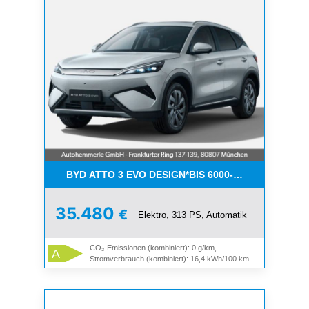
BYD ATTO 3 EVO DESIGN*BIS 6000-FÖRDERUNG*A
35.480
€
Elektro, 313 PS, Automatik
CO₂-Emissionen (kombiniert): 0 g/km,
A
Stromverbrauch (kombiniert): 16,4 kWh/100 km