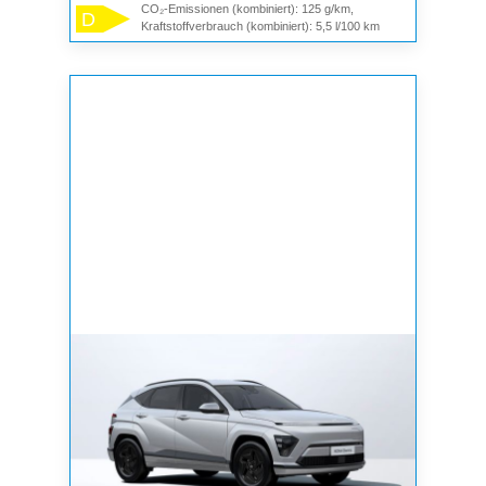
CO₂-Emissionen (kombiniert): 125 g/km,
D
Kraftstoffverbrauch (kombiniert): 5,5 l/100 km