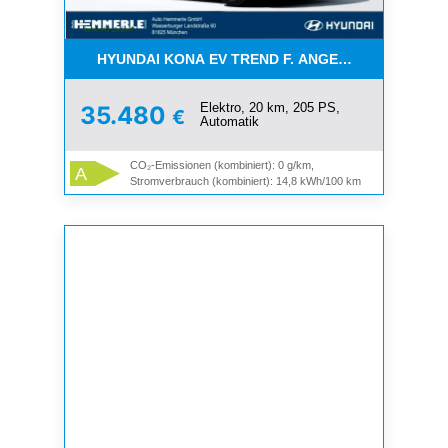
HYUNDAI KONA EV TREND F. ANGEST. ÖFF. DIENST
Elektro, 20 km, 205 PS,
35.480
€
Automatik
CO₂-Emissionen (kombiniert): 0 g/km,
A
Stromverbrauch (kombiniert): 14,8 kWh/100 km