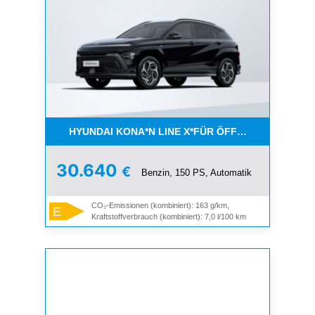
HYUNDAI KONA*N LINE X*FÜR ÖFFENTLICH. DIEN
30.640
€
Benzin, 150 PS, Automatik
CO₂-Emissionen (kombiniert): 163 g/km,
E
Kraftstoffverbrauch (kombiniert): 7,0 l/100 km