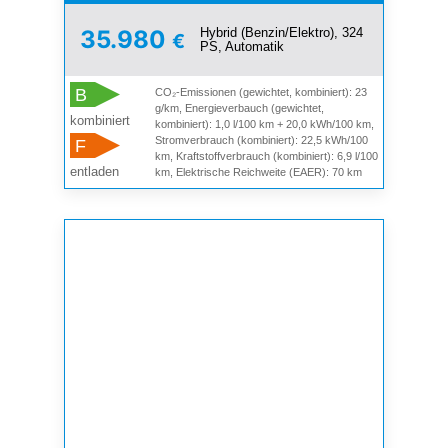
Hybrid (Benzin/Elektro), 324
35.980
€
PS, Automatik
B
CO₂-Emissionen (gewichtet, kombiniert): 23
g/km, Energieverbauch (gewichtet,
kombiniert
kombiniert): 1,0 l/100 km + 20,0 kWh/100 km,
Stromverbrauch (kombiniert): 22,5 kWh/100
F
km, Kraftstoffverbrauch (kombiniert): 6,9 l/100
entladen
km, Elektrische Reichweite (EAER): 70 km