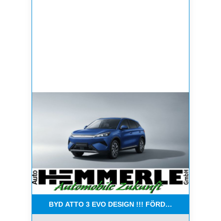
BYD ATTO 3 EVO DESIGN !!! FÖRDERUNG BIS ZU 60