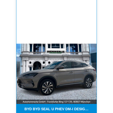
BYD BYD SEAL U PHEV DM-I DESIGN*ALLRAD*360