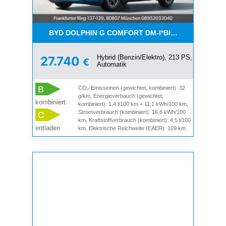
BYD DOLPHIN G COMFORT DM-I*BIS 4500€BONI*A
Hybrid (Benzin/Elektro), 213 PS,
27.740
€
Automatik
B
CO₂-Emissionen (gewichtet, kombiniert): 32
g/km, Energieverbauch (gewichtet,
kombiniert
kombiniert): 1,4 l/100 km + 11,1 kWh/100 km,
Stromverbrauch (kombiniert): 16,8 kWh/100
C
km, Kraftstoffverbrauch (kombiniert): 4,5 l/100
entladen
km, Elektrische Reichweite (EAER): 109 km