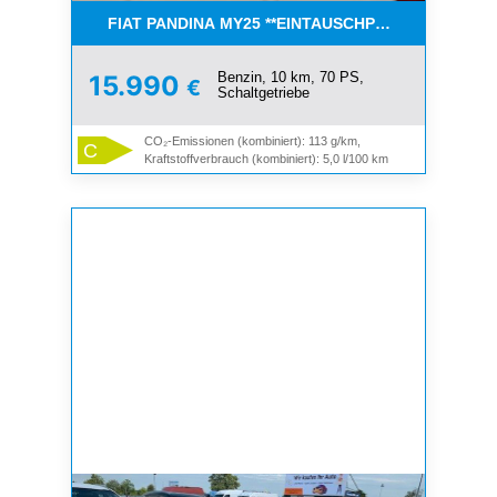
FIAT PANDINA MY25 **EINTAUSCHPRÄMIE**
Benzin, 10 km, 70 PS,
15.990
€
Schaltgetriebe
CO₂-Emissionen (kombiniert): 113 g/km,
C
Kraftstoffverbrauch (kombiniert): 5,0 l/100 km