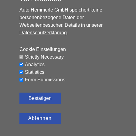
21.780
€
Benzin, 116 PS, Schaltgetriebe
Auto Hemmerle GmbH speichert keine
CO₂-Emissionen (kombiniert): 132 g/km,
personenbezogene Daten der
D
Kraftstoffverbrauch (kombiniert): 5,8 l/100 km
Webseitenbesucher. Details in unserer
Datenschutzerklärung
.
Cookie Einstellungen
Strictly Necessary
Analytics
Statistics
Form Submissions
Bestätigen
Ablehnen