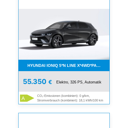
HYUNDAI IONIQ 5*N LINE X*4WD*PANO*360*21% AK
55.350
€
Elektro, 326 PS, Automatik
CO₂-Emissionen (kombiniert): 0 g/km,
A
Stromverbrauch (kombiniert): 18,1 kWh/100 km