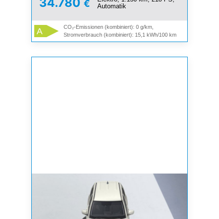
34.780
€
Automatik
CO₂-Emissionen (kombiniert): 0 g/km,
A
Stromverbrauch (kombiniert): 15,1 kWh/100 km