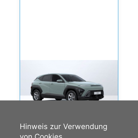
HYUNDAI KONA SELECT FÜR ÖFFENTL. DIENST U.
Hinweis zur Verwendung
von Cookies