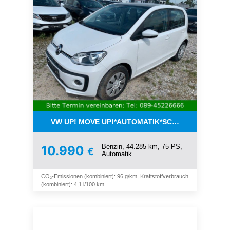
VW UP! MOVE UP!*AUTOMATIK*SCHIEBEDACH*KLI
Benzin, 44.285 km, 75 PS,
10.990
€
Automatik
CO₂-Emissionen (kombiniert): 96 g/km, Kraftstoffverbrauch
(kombiniert): 4,1 l/100 km