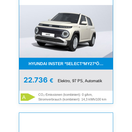
HYUNDAI INSTER *SELECT*MY27*ÖFFENT. DIENST 
22.736
€
Elektro, 97 PS, Automatik
CO₂-Emissionen (kombiniert): 0 g/km,
A
Stromverbrauch (kombiniert): 14,3 kWh/100 km