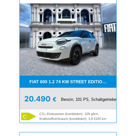
FIAT 600 1.2 74 KW STREET EDITION **SOFORT SI
20.490
€
Benzin, 101 PS, Schaltgetriebe
CO₂-Emissionen (kombiniert): 109 g/km,
C
Kraftstoffverbrauch (kombiniert): 4,8 l/100 km