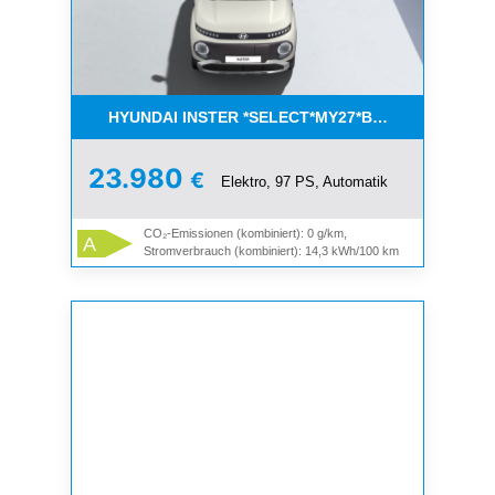
HYUNDAI INSTER *SELECT*MY27*BIS ZU 6000€ F
23.980
€
Elektro, 97 PS, Automatik
CO₂-Emissionen (kombiniert): 0 g/km,
A
Stromverbrauch (kombiniert): 14,3 kWh/100 km