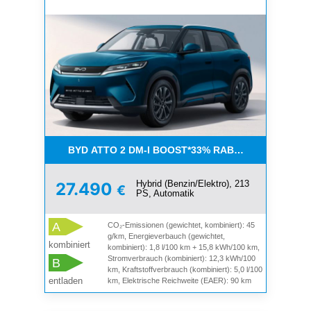
BYD ATTO 2 DM-I BOOST*33% RABATT UND 4500 
Hybrid (Benzin/Elektro), 213
27.490
€
PS, Automatik
A
CO₂-Emissionen (gewichtet, kombiniert): 45
g/km, Energieverbauch (gewichtet,
kombiniert
kombiniert): 1,8 l/100 km + 15,8 kWh/100 km,
Stromverbrauch (kombiniert): 12,3 kWh/100
B
km, Kraftstoffverbrauch (kombiniert): 5,0 l/100
entladen
km, Elektrische Reichweite (EAER): 90 km