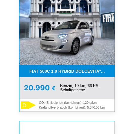
FIAT 500C 1.0 HYBRID DOLCEVITA**SOFORT VERF
Benzin, 10 km, 66 PS,
20.990
€
Schaltgetriebe
CO₂-Emissionen (kombiniert): 120 g/km,
D
Kraftstoffverbrauch (kombiniert): 5,3 l/100 km