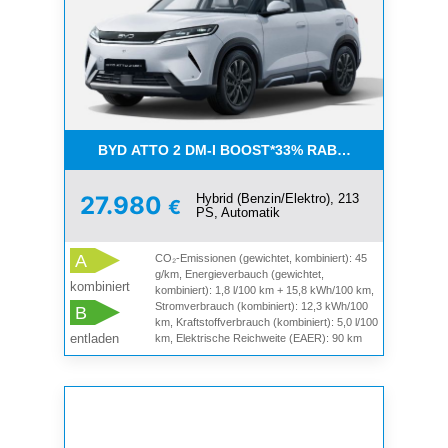
BYD ATTO 2 DM-I BOOST*33% RABATT+BI
Hybrid (Benzin/Elektro), 213
27.980
€
PS, Automatik
A
CO₂-Emissionen (gewichtet, kombiniert): 45
g/km, Energieverbauch (gewichtet,
kombiniert
kombiniert): 1,8 l/100 km + 15,8 kWh/100 km,
Stromverbrauch (kombiniert): 12,3 kWh/100
B
km, Kraftstoffverbrauch (kombiniert): 5,0 l/100
entladen
km, Elektrische Reichweite (EAER): 90 km