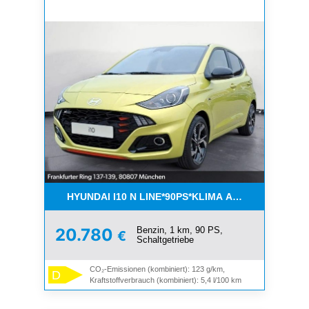
HYUNDAI I10 N LINE*90PS*KLIMA AUTO*KAMERA*
Benzin, 1 km, 90 PS,
20.780
€
Schaltgetriebe
CO₂-Emissionen (kombiniert): 123 g/km,
D
Kraftstoffverbrauch (kombiniert): 5,4 l/100 km