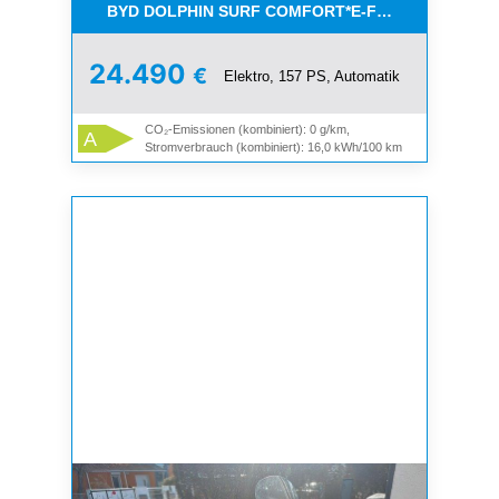
BYD DOLPHIN SURF COMFORT*E-FÖRDERUNG*V
24.490
€
Elektro, 157 PS, Automatik
CO₂-Emissionen (kombiniert): 0 g/km,
A
Stromverbrauch (kombiniert): 16,0 kWh/100 km