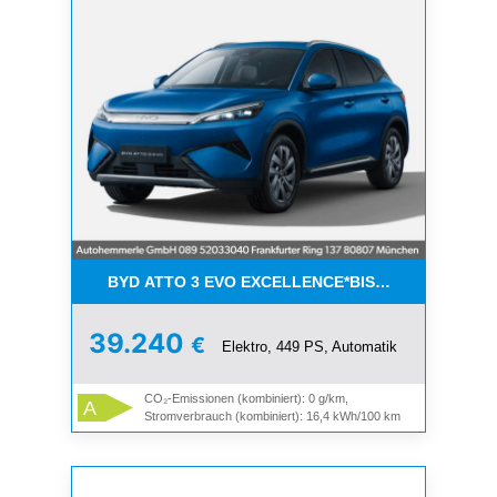
BYD ATTO 3 EVO EXCELLENCE*BIS 6000€BONUS*
39.240
€
Elektro, 449 PS, Automatik
CO₂-Emissionen (kombiniert): 0 g/km,
A
Stromverbrauch (kombiniert): 16,4 kWh/100 km