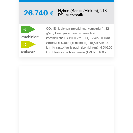
Hybrid (Benzin/Elektro), 213
26.740
€
PS, Automatik
B
CO₂-Emissionen (gewichtet, kombiniert): 32
g/km, Energieverbauch (gewichtet,
kombiniert
kombiniert): 1,4 l/100 km + 11,1 kWh/100 km,
Stromverbrauch (kombiniert): 16,8 kWh/100
C
km, Kraftstoffverbrauch (kombiniert): 4,5 l/100
entladen
km, Elektrische Reichweite (EAER): 109 km