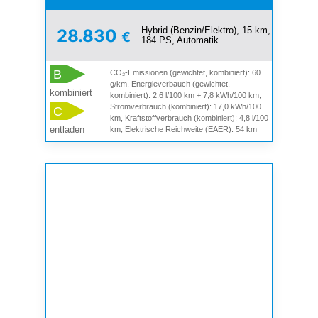
Hybrid (Benzin/Elektro), 15 km,
28.830
€
184 PS, Automatik
B
CO₂-Emissionen (gewichtet, kombiniert): 60
g/km, Energieverbauch (gewichtet,
kombiniert
kombiniert): 2,6 l/100 km + 7,8 kWh/100 km,
Stromverbrauch (kombiniert): 17,0 kWh/100
C
km, Kraftstoffverbrauch (kombiniert): 4,8 l/100
entladen
km, Elektrische Reichweite (EAER): 54 km