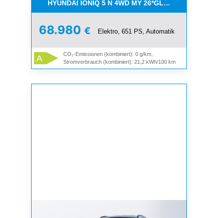
HYUNDAI IONIQ 5 N 4WD MY 26*GLASDACH*360°SI
68.980
€
Elektro, 651 PS, Automatik
CO₂-Emissionen (kombiniert): 0 g/km,
A
Stromverbrauch (kombiniert): 21,2 kWh/100 km