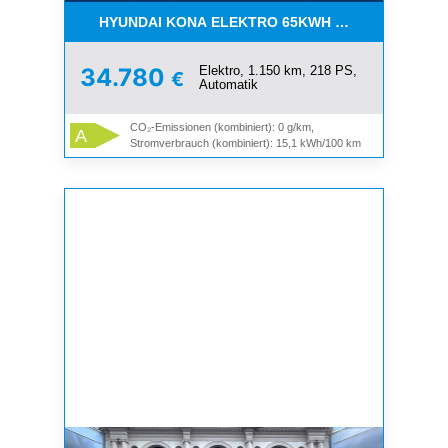
HYUNDAI KONA ELEKTRO 65KWH LED PDC ALLW
Elektro, 1.150 km, 218 PS,
34.780
€
Automatik
CO₂-Emissionen (kombiniert): 0 g/km,
A
Stromverbrauch (kombiniert): 15,1 kWh/100 km