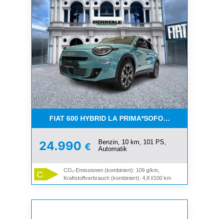
FIAT 600 HYBRID LA PRIMA*SOFORT VERFÜGBAR
Benzin, 10 km, 101 PS,
24.990
€
Automatik
CO₂-Emissionen (kombiniert): 109 g/km,
C
Kraftstoffverbrauch (kombiniert): 4,8 l/100 km