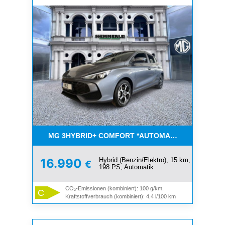
MG 3HYBRID+ COMFORT *AUTOMATIK ! SOFORT 
Hybrid (Benzin/Elektro), 15 km,
16.990
€
198 PS, Automatik
CO₂-Emissionen (kombiniert): 100 g/km,
C
Kraftstoffverbrauch (kombiniert): 4,4 l/100 km