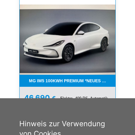
MG IM5 100KWH PREMIUM *NEUES MODELL*
46.690
€
Elektro, 409 PS, Automatik
CO₂-Emissionen (kombiniert): 0 g/km,
A
Stromverbrauch (kombiniert): 16,0 kWh/100 km
Hinweis zur Verwendung
von Cookies