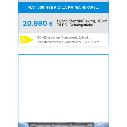
FIAT 500 HYBRID LA PRIMA 48KW (65) PS **MEGA 
Hybrid (Benzin/Elektro), 10 km,
20.990
€
70 PS, Schaltgetriebe
CO₂-Emissionen (kombiniert): 119 g/km,
D
Kraftstoffverbrauch (kombiniert): 5,3 l/100 km