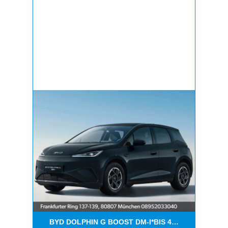
BYD DOLPHIN G BOOST DM-I*BIS 4500€ BONUS*A