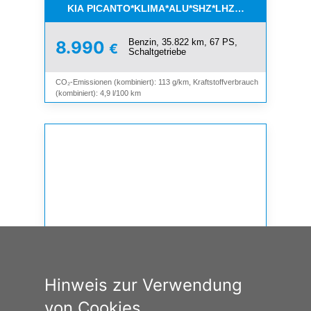
KIA PICANTO*KLIMA*ALU*SHZ*LHZ*BLUETOOTH*
Benzin, 35.822 km, 67 PS,
8.990
€
Schaltgetriebe
CO₂-Emissionen (kombiniert): 113 g/km, Kraftstoffverbrauch
(kombiniert): 4,9 l/100 km
Hinweis zur Verwendung
von Cookies