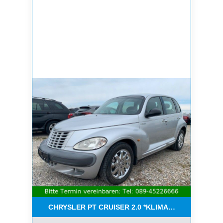
CHRYSLER PT CRUISER 2.0 *KLIMA*SCHIEBEDACH*T