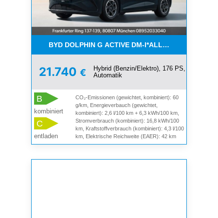
BYD DOLPHIN G ACTIVE DM-I*ALLE FARBEN*AKTI
Hybrid (Benzin/Elektro), 176 PS,
21.740
€
Automatik
B
CO₂-Emissionen (gewichtet, kombiniert): 60
g/km, Energieverbauch (gewichtet,
kombiniert
kombiniert): 2,6 l/100 km + 6,3 kWh/100 km,
Stromverbrauch (kombiniert): 16,8 kWh/100
C
km, Kraftstoffverbrauch (kombiniert): 4,3 l/100
entladen
km, Elektrische Reichweite (EAER): 42 km