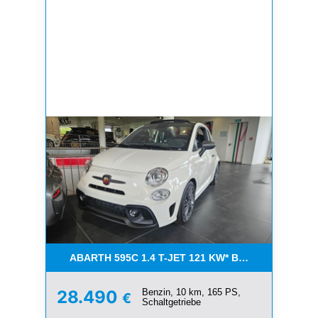
ABARTH 595C 1.4 T-JET 121 KW* BEATS*XENON*PDC
Benzin, 10 km, 165 PS,
28.490
€
Schaltgetriebe