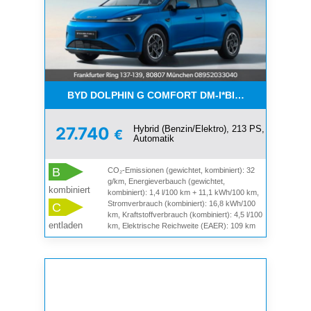
BYD DOLPHIN G COMFORT DM-I*BIS 4500€BONI*A
Hybrid (Benzin/Elektro), 213 PS,
27.740
€
Automatik
B
CO₂-Emissionen (gewichtet, kombiniert): 32
g/km, Energieverbauch (gewichtet,
kombiniert
kombiniert): 1,4 l/100 km + 11,1 kWh/100 km,
Stromverbrauch (kombiniert): 16,8 kWh/100
C
km, Kraftstoffverbrauch (kombiniert): 4,5 l/100
entladen
km, Elektrische Reichweite (EAER): 109 km