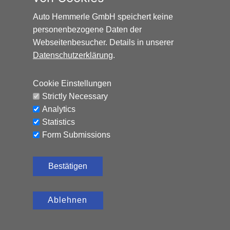
Auto Hemmerle GmbH speichert keine
personenbezogene Daten der
Webseitenbesucher. Details in unserer
Datenschutzerklärung
.
Cookie Einstellungen
Strictly Necessary
Analytics
ALFA ROMEO JUNIOR IBRIDA 1.2 VGT 48V-HYBRID 
Statistics
Form Submissions
Benzin, 10 km, 136 PS,
33.990
€
Automatik
Bestätigen
CO₂-Emissionen (kombiniert): 110 g/km,
C
Kraftstoffverbrauch (kombiniert): 4,8 l/100 km
Ablehnen