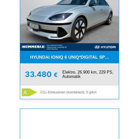
HYUNDAI IONIQ 6 UNIQ*DIGITAL SPIEGEL*ASS*GD
Elektro, 26.900 km, 229 PS,
33.480
€
Automatik
A
CO₂-Emissionen (kombiniert): 0 g/km