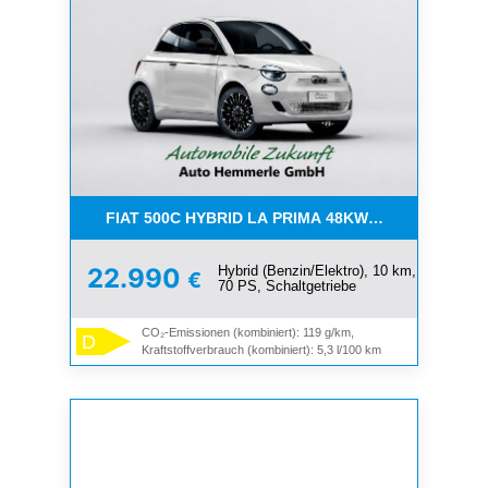
FIAT 500C HYBRID LA PRIMA 48KW (65PS) **MEGA 
Hybrid (Benzin/Elektro), 10 km,
22.990
€
70 PS, Schaltgetriebe
CO₂-Emissionen (kombiniert): 119 g/km,
D
Kraftstoffverbrauch (kombiniert): 5,3 l/100 km