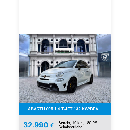
ABARTH 695 1.4 T-JET 132 KW*BEATS*XENON*SAB
Benzin, 10 km, 180 PS,
32.990
€
Schaltgetriebe