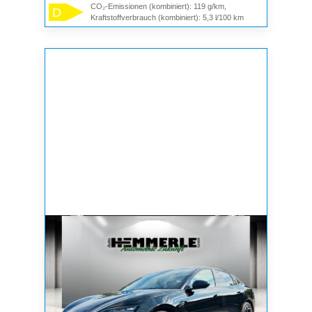
CO₂-Emissionen (kombiniert): 119 g/km,
D
Kraftstoffverbrauch (kombiniert): 5,3 l/100 km