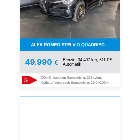
ALFA ROMEO STELVIO QUADRIFOGLIO Q4*PANO
Benzin, 34.497 km, 511 PS,
49.990
€
Automatik
CO₂-Emissionen (kombiniert): 229 g/km,
G
Kraftstoffverbrauch (kombiniert): 10,0 l/100 km