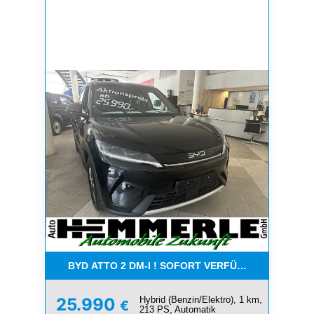
BYD ATTO 2 DM-I ! SOFORT VERFÜGBAR ! 38
Hybrid (Benzin/Elektro), 1 km,
25.990
€
213 PS, Automatik