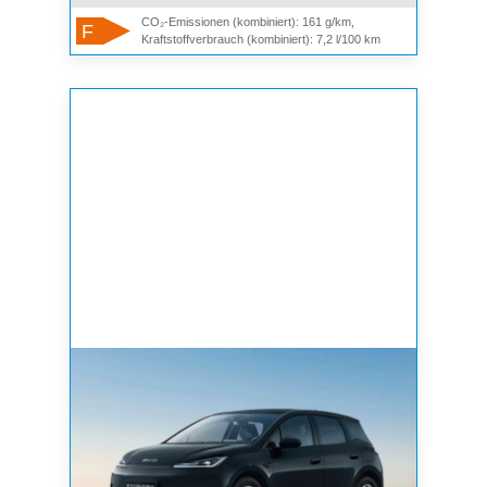
CO₂-Emissionen (kombiniert): 161 g/km,
F
Kraftstoffverbrauch (kombiniert): 7,2 l/100 km