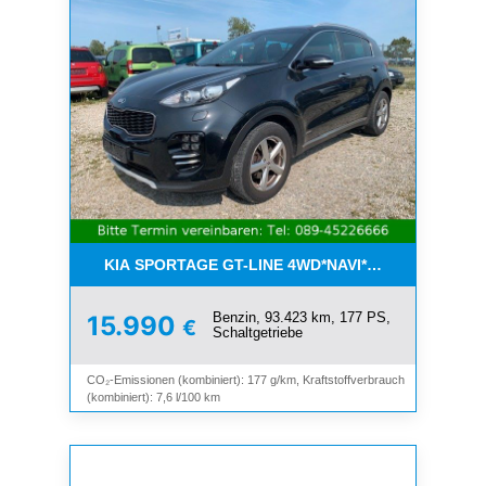
KIA SPORTAGE GT-LINE 4WD*NAVI*KEYLESS*LED
Benzin, 93.423 km, 177 PS,
15.990
€
Schaltgetriebe
CO₂-Emissionen (kombiniert): 177 g/km, Kraftstoffverbrauch
(kombiniert): 7,6 l/100 km