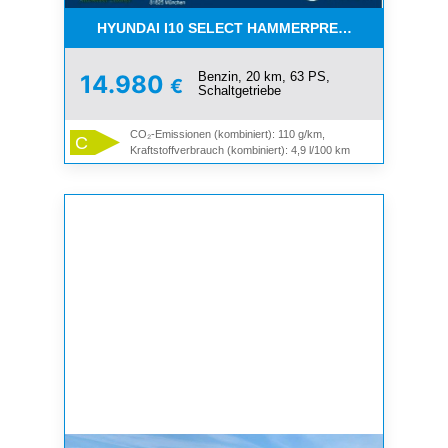
HYUNDAI I10 SELECT HAMMERPREIS ! TOP ! NAVI 
Benzin, 20 km, 63 PS,
14.980
€
Schaltgetriebe
CO₂-Emissionen (kombiniert): 110 g/km,
C
Kraftstoffverbrauch (kombiniert): 4,9 l/100 km