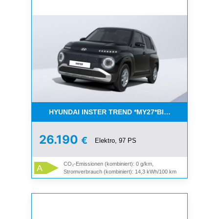
HYUNDAI INSTER TREND *MY27*BIS ZU 6000€ FÖ
26.190
€
Elektro, 97 PS
CO₂-Emissionen (kombiniert): 0 g/km,
A
Stromverbrauch (kombiniert): 14,3 kWh/100 km