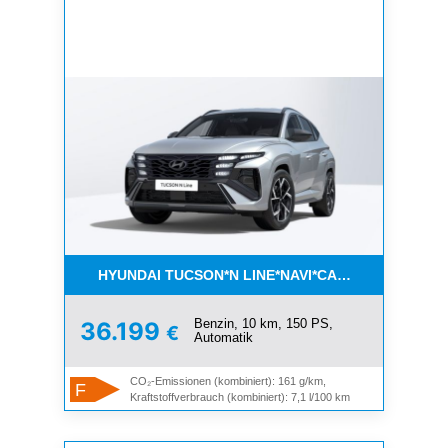
HYUNDAI TUCSON*N LINE*NAVI*CARPLAY*SZHZ*
Benzin, 10 km, 150 PS,
36.199
€
Automatik
CO₂-Emissionen (kombiniert): 161 g/km,
F
Kraftstoffverbrauch (kombiniert): 7,1 l/100 km