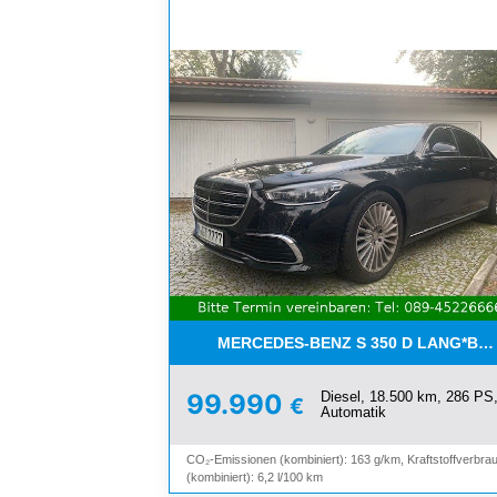
MERCEDES-BENZ S 350 D LANG*B
Diesel, 18.500 km, 286 PS
99.990
€
Automatik
CO₂-Emissionen (kombiniert): 163 g/km, Kraftstoffverbra
(kombiniert): 6,2 l/100 km