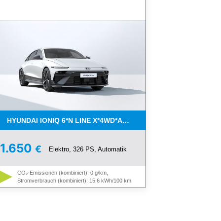
HYUNDAI IONIQ 6*N LINE X*4WD*AKTION GEWERBE*
1.650
€
Elektro, 326 PS, Automatik
CO₂-Emissionen (kombiniert): 0 g/km,
Stromverbrauch (kombiniert): 15,6 kWh/100 km