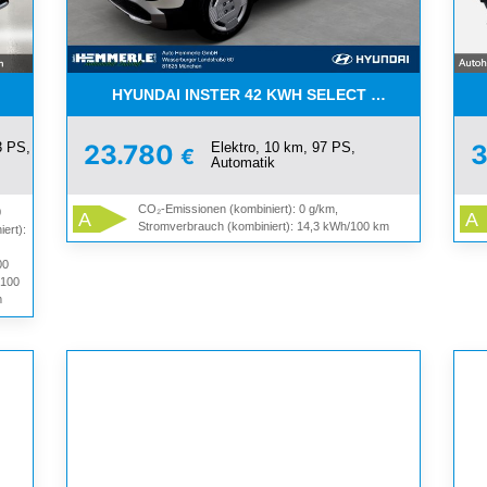
LIMITIERT ! SOFORT
HYUNDAI INSTER 42 KWH SELECT *NAVI*BLUELIN
3 PS,
Elektro, 10 km, 97 PS,
23.780
€
Automatik
CO₂-Emissionen (kombiniert): 0 g/km,
0
A
A
Stromverbrauch (kombiniert): 14,3 kWh/100 km
ert):
00
/100
m