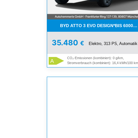
BYD ATTO 3 EVO DESIGN*BIS 6000
35.480
€
Elektro, 313 PS, Automatik
CO₂-Emissionen (kombiniert): 0 g/km,
A
Stromverbrauch (kombiniert): 16,4 kWh/100 k