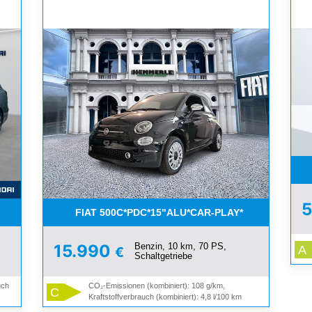
5
FIAT 500C*PDC*15"ALU*CAR-PLAY*
Benzin, 10 km, 70 PS,
15.990
A
€
Schaltgetriebe
uch
CO₂-Emissionen (kombiniert): 108 g/km,
C
Kraftstoffverbrauch (kombiniert): 4,8 l/100 km