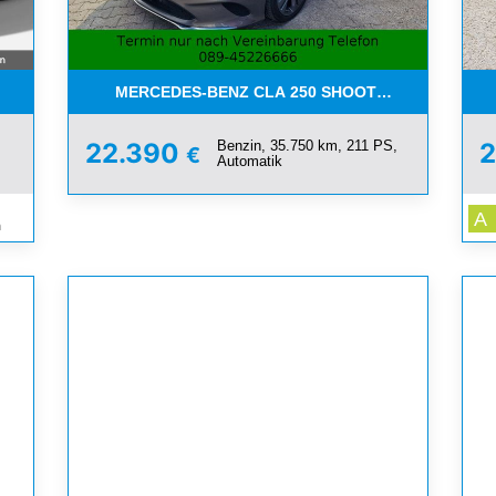
-FÖRDERUNG*ALLE FARBEN
MERCEDES-BENZ CLA 250 SHOOTING BRAKE 4MA
Benzin, 35.750 km, 211 PS,
22.390
€
Automatik
A
m