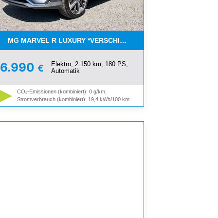
TIC*AUTOMATIK*NAVI*LED
MG MARVEL R LUXURY *VERSCHIEDENE FARBEN VERFÜGBAR
Elektro, 2.150 km, 180 PS,
26.990
€
Automatik
CO₂-Emissionen (kombiniert): 0 g/km,
Stromverbrauch (kombiniert): 19,4 kWh/100 km