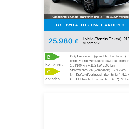
BYD BYD ATTO 2 DM-I !! AKTION !! 
Hybrid (Benzin/Elektro), 21
25.980
€
Automatik
B
CO₂-Emissionen (gewichtet, kombiniert): 
g/km, Energieverbauch (gewichtet, kombini
kombiniert
1,8 l/100 km + 11,2 kWh/100 km,
Stromverbrauch (kombiniert): 17,9 kWh/1
C
km, Kraftstoffverbrauch (kombiniert): 5,1 l
entladen
km, Elektrische Reichweite (EAER): 90 k