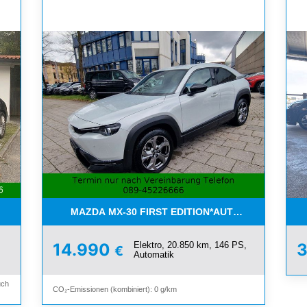
URMESTER*CHAUFFEUR-PAKET*PANORAMA*
MAZDA MX-30 FIRST EDITION*AUTOMATIK*NAVI*
,
Elektro, 20.850 km, 146 PS,
14.990
€
Automatik
uch
CO₂-Emissionen (kombiniert): 0 g/km