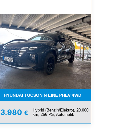
KLIMA*LED*HUD
HYUNDAI TUCSON N LINE PHEV 4WD
Hybrid (Benzin/Elektro), 20.000
33.980
€
km, 266 PS, Automatik