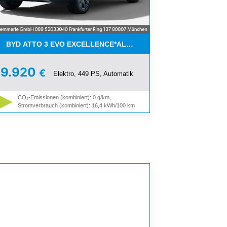
K*
BYD ATTO 3 EVO EXCELLENCE*ALLE FARBEN*BIS 6000€BONU
39.920
€
Elektro, 449 PS, Automatik
CO₂-Emissionen (kombiniert): 0 g/km,
Stromverbrauch (kombiniert): 16,4 kWh/100 km