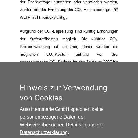
der Energieträger entstehen oder vermieden werden,
werden bei der Ermittlung der CO₂-Emissionen gemäß
WLTP nicht berücksichtigt.
Aufgrund der CO₂-Bepreisung sind künftig Erhöhungen
der Kraftstoffkosten möglich. Die künftige CO₂-
Preisentwicklung ist unsicher, daher werden die
möglichen CO₂-Kosten anhand von drei
angenommenen CO₂-Preisen für den Zeitraum 2025 bis
2035 berechnet. Die tatsächlichen CO₂-Preise können
sowohl höher als auch niedriger als in den hier
zugrundeliegenden Modellrechnungen ausfallen. Die
Hinweis zur Verwendung
CO₂-Kosten sind beim Tanken mit den Kraftstoffkosten
von Cookies
zu bezahlen. Weitere Informationen unter
www.alternativ-mobil.info
.
Auto Hemmerle GmbH speichert keine
personenbezogene Daten der
Webseitenbesucher. Details in unserer
Datenschutzerklärung
.