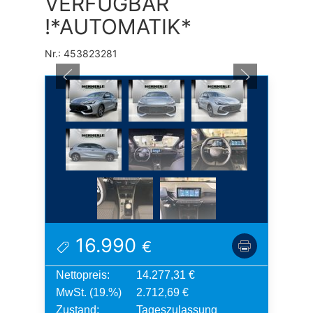
VERFÜGBAR
!*AUTOMATIK*
Nr.: 453823281
16.990
€
Nettopreis:
14.277,31 €
MwSt. (19.%)
2.712,69 €
Zustand:
Tageszulassung