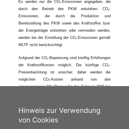
Es werden nur die CO₂-Emissionen angegeben, die
durch den Betrieb des PKW entstehen. CO₂-
Emissionen, die durch die Produktion und
Bereitstellung des PKW sowie des Kraftstoffes bzw.
der Energieträger entstehen oder vermieden werden,
werden bei der Ermittlung der CO₂-Emissionen gemäß
WLTP nicht berücksichtigt.
Aufgrund der CO₂-Bepreisung sind künftig Erhöhungen
der Kraftstoffkosten möglich. Die künftige CO₂-
Preisentwicklung ist unsicher, daher werden die
möglichen CO₂-Kosten anhand von drei
angenommenen CO₂-Preisen für den Zeitraum 2025 bis
2035 berechnet. Die tatsächlichen CO₂-Preise können
sowohl höher als auch niedriger als in den hier
zugrundeliegenden Modellrechnungen ausfallen. Die
Hinweis zur Verwendung
CO₂-Kosten sind beim Tanken mit den Kraftstoffkosten
von Cookies
zu bezahlen. Weitere Informationen unter