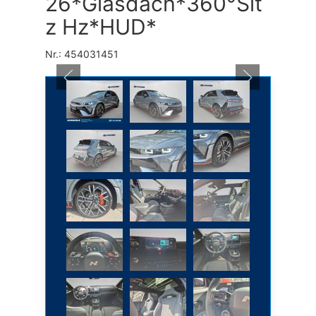
26*Glasdach*360°Sit
z Hz*HUD*
Nr.: 454031451