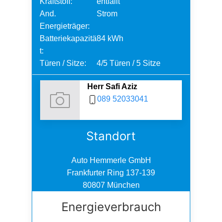
Kraftstoff:
entfällt
And.
Strom
Energieträger:
Batteriekapazitä
84 kWh
t:
Türen / Sitze:
4/5 Türen / 5 Sitze
Herr Safi Aziz
089 52033041
Standort
Auto Hemmerle GmbH
Frankfurter Ring 137-139
80807 München
Energieverbrauch