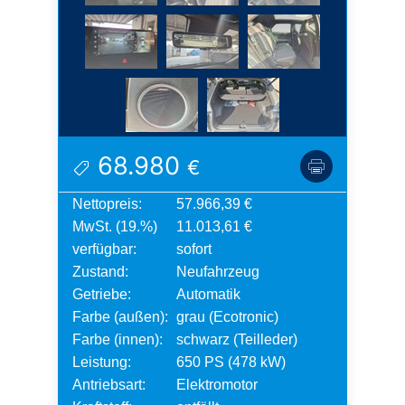
68.980
€
Nettopreis:
57.966,39 €
MwSt. (19.%)
11.013,61 €
verfügbar:
sofort
Zustand:
Neufahrzeug
Getriebe:
Automatik
Farbe (außen):
grau (Ecotronic)
Farbe (innen):
schwarz (Teilleder)
Leistung:
650 PS (478 kW)
Antriebsart:
Elektromotor