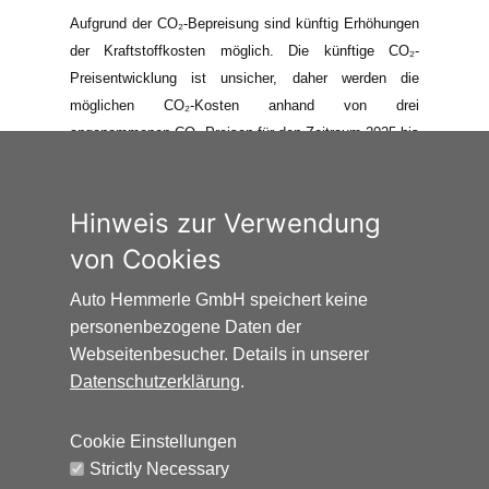
Aufgrund der CO₂-Bepreisung sind künftig Erhöhungen
der Kraftstoffkosten möglich. Die künftige CO₂-
Preisentwicklung ist unsicher, daher werden die
möglichen CO₂-Kosten anhand von drei
angenommenen CO₂-Preisen für den Zeitraum 2025 bis
2035 berechnet. Die tatsächlichen CO₂-Preise können
sowohl höher als auch niedriger als in den hier
zugrundeliegenden Modellrechnungen ausfallen. Die
Hinweis zur Verwendung
CO₂-Kosten sind beim Tanken mit den Kraftstoffkosten
von Cookies
zu bezahlen. Weitere Informationen unter
www.alternativ-mobil.info
.
Auto Hemmerle GmbH speichert keine
personenbezogene Daten der
Webseitenbesucher. Details in unserer
Datenschutzerklärung
.
Cookie Einstellungen
Auto Hemmerle GmbH · Wasserburger
Strictly Necessary
Landstraße 137-141 · 81827 München