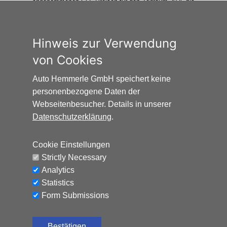
angenommenen CO₂-Preisen für den Zeitraum 2025 bis
2035 berechnet. Die tatsächlichen CO₂-Preise können
sowohl höher als auch niedriger als in den hier
zugrundeliegenden Modellrechnungen ausfallen. Die
Hinweis zur Verwendung
CO₂-Kosten sind beim Tanken mit den Kraftstoffkosten
von Cookies
zu bezahlen. Weitere Informationen unter
www.alternativ-mobil.info
.
Auto Hemmerle GmbH speichert keine
personenbezogene Daten der
Webseitenbesucher. Details in unserer
Datenschutzerklärung
.
Cookie Einstellungen
Auto Hemmerle GmbH · Wasserburger
Strictly Necessary
Landstraße 137-141 · 81827 München
Analytics
info@autohemmerle.de
Statistics
AGB
Form Submissions
Datenschutz
Bestätigen