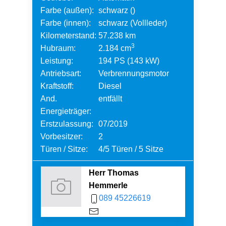
Farbe (außen):
schwarz ()
Farbe (innen):
schwarz (Vollleder)
Kilometerstand:
57.238 km
3
Hubraum:
2.184 cm
Leistung:
194 PS (143 kW)
Antriebsart:
Verbrennungsmotor
Kraftstoff:
Diesel
And.
entfällt
Energieträger:
Erstzulassung:
07/2019
Vorbesitzer:
2
Türen / Sitze:
4/5 Türen / 5 Sitze
Herr Thomas
Hemmerle
089 45226619