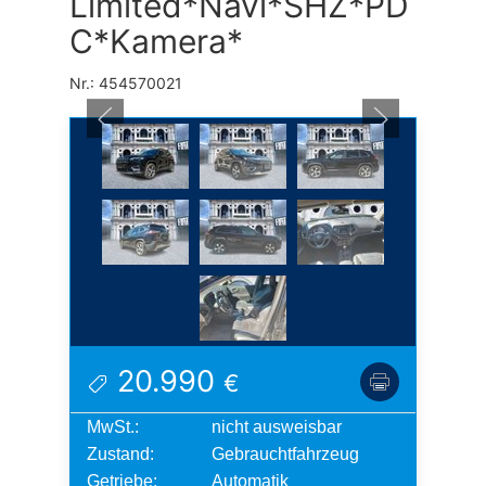
Limited*Navi*SHZ*PD
C*Kamera*
Nr.: 454570021
20.990
€
MwSt.:
nicht ausweisbar
Zustand:
Gebrauchtfahrzeug
Getriebe:
Automatik