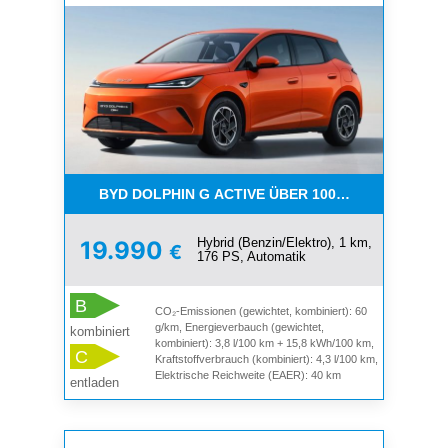
BYD DOLPHIN G ACTIVE ÜBER 1000 KM WEIT 4500
Hybrid (Benzin/Elektro), 1 km,
19.990
€
176 PS, Automatik
B
CO₂-Emissionen (gewichtet, kombiniert): 60
g/km, Energieverbauch (gewichtet,
kombiniert
kombiniert): 3,8 l/100 km + 15,8 kWh/100 km,
C
Kraftstoffverbrauch (kombiniert): 4,3 l/100 km,
Elektrische Reichweite (EAER): 40 km
entladen