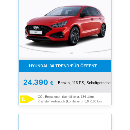
HYUNDAI I30 TREND*FÜR ÖFFENTL. DIENST UND 
24.390
€
Benzin, 116 PS, Schaltgetriebe
CO₂-Emissionen (kombiniert): 134 g/km,
D
Kraftstoffverbrauch (kombiniert): 5,9 l/100 km