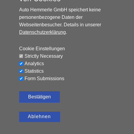
Benzin, 87.093 km, 67 PS,
6.990
Auto Hemmerle GmbH speichert keine
€
Schaltgetriebe
personenbezogene Daten der
Webseitenbesucher. Details in unserer
CO₂-Emissionen (kombiniert): 111 g/km, Kraftstoffverbrauch
(kombiniert): 4,7 l/100 km
Datenschutzerklärung
.
Cookie Einstellungen
Strictly Necessary
Analytics
Statistics
Form Submissions
Bestätigen
Ablehnen